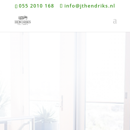
055 2010 168
info@jthendriks.nl
Adres