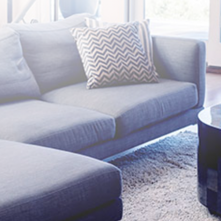
Prins Willem-Alexanderlaan 705, Apeldoorn
Openingstijden
ma t/m zat
09.00 tot 20.00 uur
Bel met ons
(055) 201 01 68