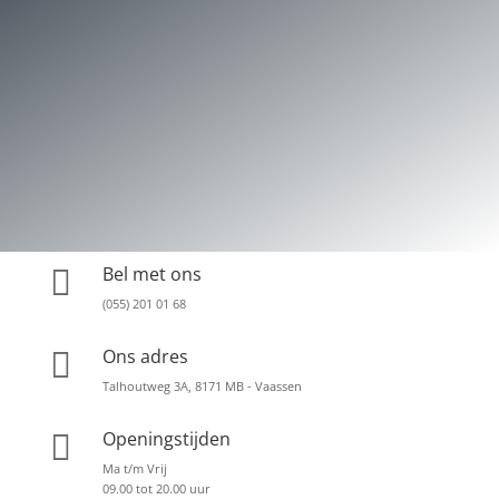
Bel met ons

(055) 201 01 68
Ons adres

Talhoutweg 3A, 8171 MB - Vaassen
Openingstijden

Ma t/m Vrij
09.00 tot 20.00 uur