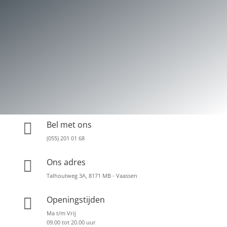
Bel met ons

(055) 201 01 68
Ons adres

Talhoutweg 3A, 8171 MB - Vaassen
Openingstijden

Ma t/m Vrij
09.00 tot 20.00 uur