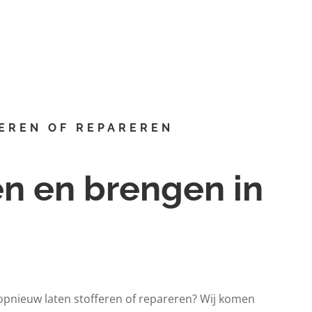
09.00 tot 20.00 uur
EREN OF REPAREREN
en en brengen in
opnieuw laten stofferen of repareren? Wij komen