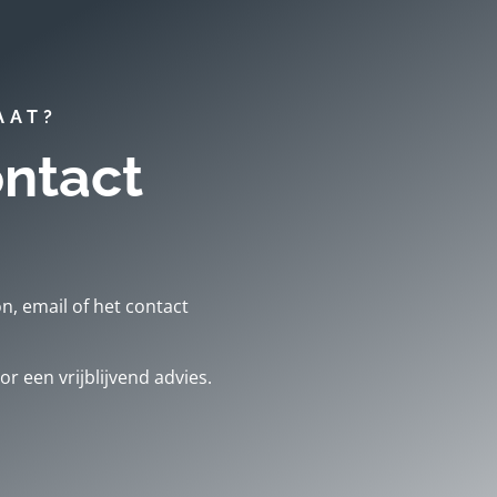
AAT?
ntact
, email of het contact
r een vrijblijvend advies.