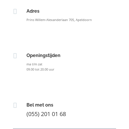

Adres
Prins Willem-Alexanderlaan 705, Apeldoorn

Openingstijden
ma t/m zat
09.00 tot 20.00 uur

Bel met ons
(055) 201 01 68