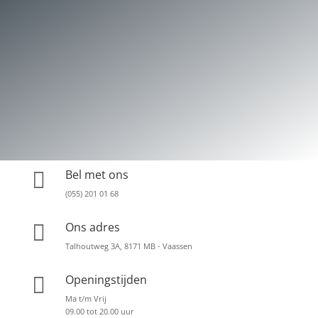
Bel met ons

(055) 201 01 68
Ons adres

Talhoutweg 3A, 8171 MB - Vaassen
Openingstijden

Ma t/m Vrij
09.00 tot 20.00 uur