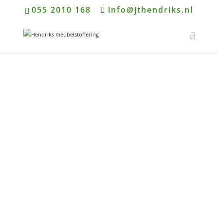
055 2010 168
info@jthendriks.nl
Adres